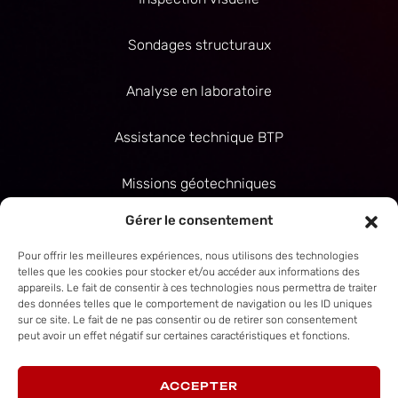
Sondages structuraux
Analyse en laboratoire
Assistance technique BTP
Missions géotechniques
CONTACT
Gérer le consentement
2 rue Saint Eloi
Pour offrir les meilleures expériences, nous utilisons des technologies
Z.A. Caurel
telles que les cookies pour stocker et/ou accéder aux informations des
51110 CAUREL
appareils. Le fait de consentir à ces technologies nous permettra de traiter
des données telles que le comportement de navigation ou les ID uniques
sur ce site. Le fait de ne pas consentir ou de retirer son consentement
09 63 21 66 92
peut avoir un effet négatif sur certaines caractéristiques et fonctions.
contact@masterdiag.fr
ACCEPTER