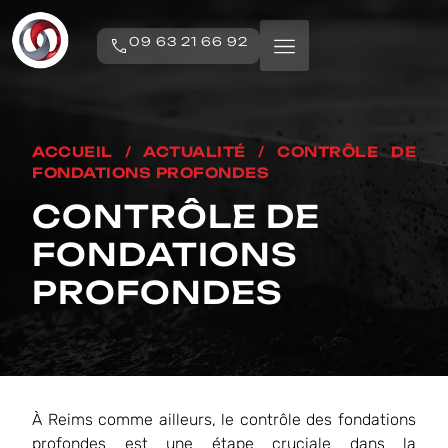
09 63 21 66 92
ACCUEIL
/
ACTUALITÉ
/
CONTRÔLE DE
FONDATIONS PROFONDES
CONTRÔLE DE
FONDATIONS
PROFONDES
À Reims comme ailleurs, le contrôle des fondations
profondes est une étape cruciale dans la