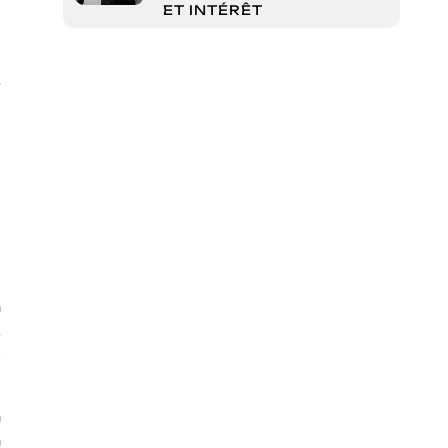
ET INTÉRÊT
r
e
e
e
n
z
s
n
n