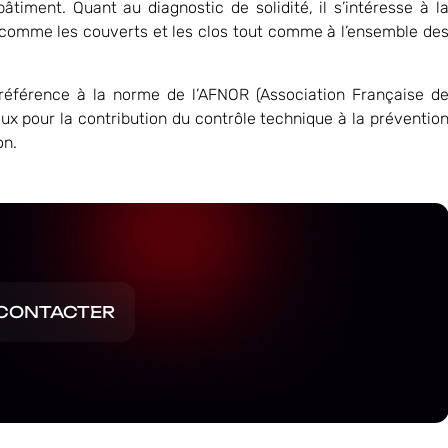
bâtiment. Quant au diagnostic de solidité, il s’intéresse à l
 comme les couverts et les clos tout comme à l’ensemble de
t référence à la norme de l’AFNOR (Association Française d
x pour la contribution du contrôle technique à la préventio
on.
CONTACTER